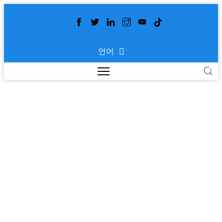
언어
중공 박스 자동 절단 성형
프레스
>
>
>
홈
제품
포장
중공 박스 자동 절단 성형 프
레스